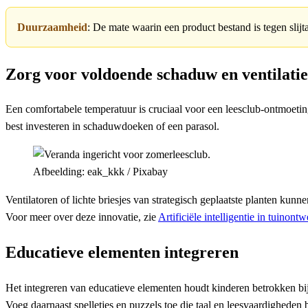
Duurzaamheid
: De mate waarin een product bestand is tegen slij
Zorg voor voldoende schaduw en ventilatie
Een comfortabele temperatuur is cruciaal voor een leesclub-ontmoeti
best investeren in schaduwdoeken of een parasol.
Afbeelding: eak_kkk / Pixabay
Ventilatoren of lichte briesjes van strategisch geplaatste planten kun
Voor meer over deze innovatie, zie
Artificiële intelligentie in tuinont
Educatieve elementen integreren
Het integreren van educatieve elementen houdt kinderen betrokken bi
Voeg daarnaast spelletjes en puzzels toe die taal en leesvaardigheden