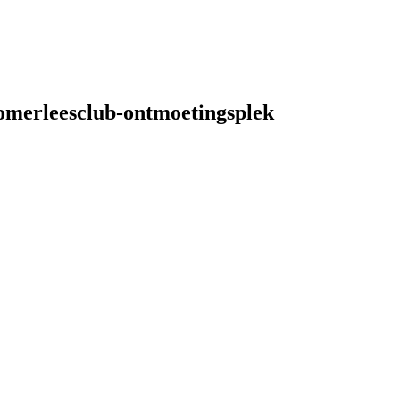
tmoetingsplek
omerleesclub-ontmoetingsplek