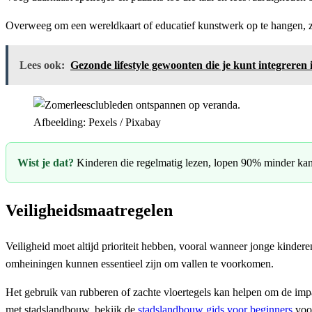
Overweeg om een wereldkaart of educatief kunstwerk op te hangen, 
Lees ook:
Gezonde lifestyle gewoonten die je kunt integreren i
Afbeelding: Pexels / Pixabay
Wist je dat?
Kinderen die regelmatig lezen, lopen 90% minder kans 
Veiligheidsmaatregelen
Veiligheid moet altijd prioriteit hebben, vooral wanneer jonge kinder
omheiningen kunnen essentieel zijn om vallen te voorkomen.
Het gebruik van rubberen of zachte vloertegels kan helpen om de impac
met stadslandbouw, bekijk de
stadslandbouw gids voor beginners
voor