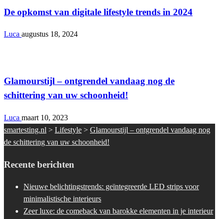
De opkomst van digitale lifestyle trends in 2024
Luca
augustus 18, 2024
Lifestyle
Glamourstijl – ontgrendel vandaag nog de
schittering van uw schoonheid!
Luca
maart 10, 2023
smartesting.nl
>
Lifestyle
>
Glamourstijl – ontgrendel vandaag nog
de schittering van uw schoonheid!
Recente berichten
Nieuwe belichtingstrends: geïntegreerde LED strips voor
minimalistische interieurs
Zeer luxe: de comeback van barokke elementen in je interieur