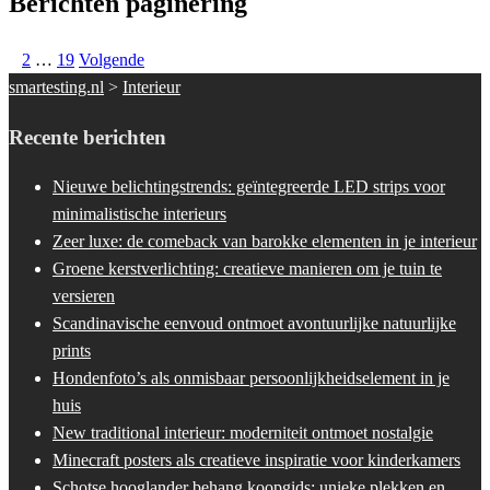
Berichten paginering
1
2
…
19
Volgende
smartesting.nl
>
Interieur
Recente berichten
Nieuwe belichtingstrends: geïntegreerde LED strips voor
minimalistische interieurs
Zeer luxe: de comeback van barokke elementen in je interieur
Groene kerstverlichting: creatieve manieren om je tuin te
versieren
Scandinavische eenvoud ontmoet avontuurlijke natuurlijke
prints
Hondenfoto’s als onmisbaar persoonlijkheidselement in je
huis
New traditional interieur: moderniteit ontmoet nostalgie
Minecraft posters als creatieve inspiratie voor kinderkamers
Schotse hooglander behang koopgids: unieke plekken en