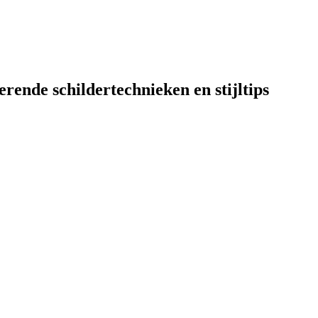
chnieken en stijltips
erende schildertechnieken en stijltips