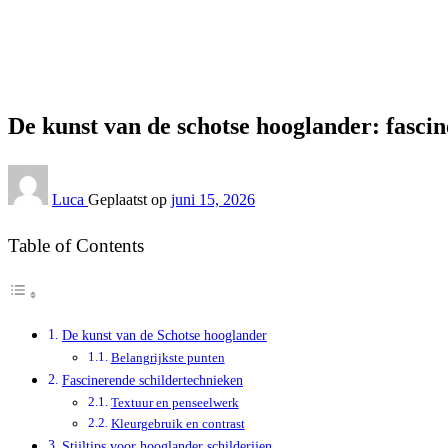
Interieur
De kunst van de schotse hooglander: fascinerende schilderte
Interieur
De kunst van de schotse hooglander: fascin
Luca
Geplaatst op
juni 15, 2026
Table of Contents
De kunst van de Schotse hooglander
Belangrijkste punten
Fascinerende schildertechnieken
Textuur en penseelwerk
Kleurgebruik en contrast
Stijltips voor hooglander schilderijen