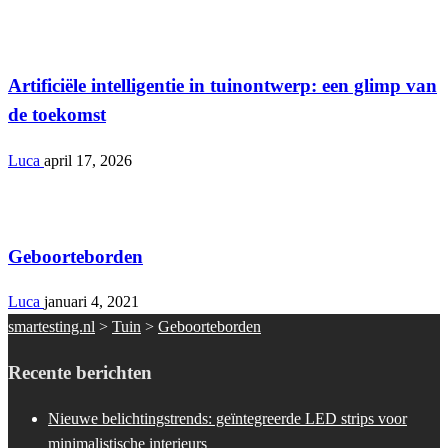
Tuin
Artificiële intelligentie in tuinontwerp: een glimp van
de toekomst
Luca
april 17, 2026
Tuin
Geboorteborden
Luca
januari 4, 2021
smartesting.nl
>
Tuin
>
Geboorteborden
Recente berichten
Nieuwe belichtingstrends: geïntegreerde LED strips voor
minimalistische interieurs