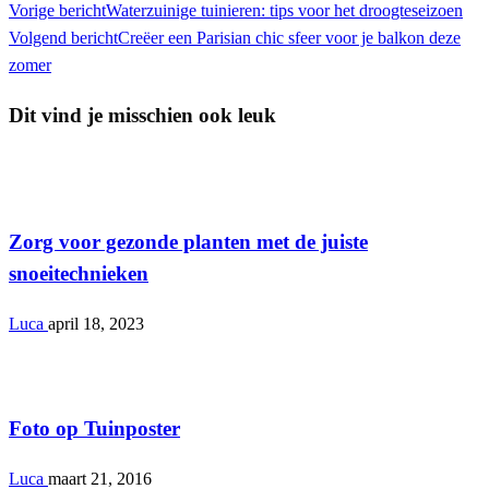
Vorige bericht
Waterzuinige tuinieren: tips voor het droogteseizoen
Volgend bericht
Creëer een Parisian chic sfeer voor je balkon deze
zomer
Dit vind je misschien ook leuk
Tuin
Zorg voor gezonde planten met de juiste
snoeitechnieken
Luca
april 18, 2023
Tuin
Foto op Tuinposter
Luca
maart 21, 2016