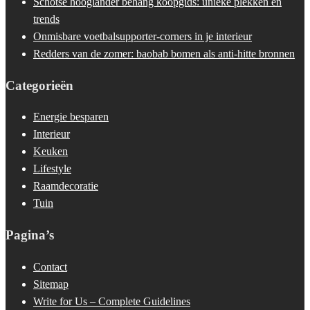
Schotse hooglander behang koopgids: unieke plekken en
trends
Onmisbare voetbalsupporter-corners in je interieur
Redders van de zomer: baobab bomen als anti-hitte bronnen
Categorieën
Energie besparen
Interieur
Keuken
Lifestyle
Raamdecoratie
Tuin
Pagina’s
Contact
Sitemap
Write for Us – Complete Guidelines