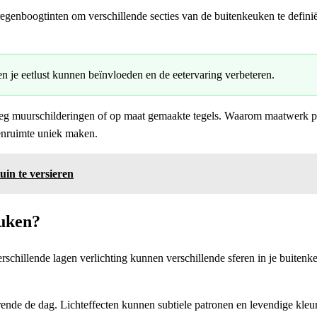
regenboogtinten om verschillende secties van de buitenkeuken te definiër
 je eetlust kunnen beïnvloeden en de eetervaring verbeteren.
g muurschilderingen of op maat gemaakte tegels. Waarom maatwerk perfe
itenruimte uniek maken.
uin te versieren
euken?
rschillende lagen verlichting kunnen verschillende sferen in je buitenk
ende de dag. Lichteffecten kunnen subtiele patronen en levendige kle