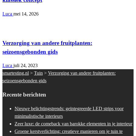
Luca
mei 14, 2026
Tuin
Verzorging van andere fruitplanten:
seizoensgebonden gids
Luca
juli 24, 2023
smartesting.nl
>
Tuin
>
Verzorging van andere fruitplanten:
seizoensgebonden gids
Recente berichten
Nieuwe belichtingstrends: geïntegreerde LED strips voor
minimalistische interieurs
Zeer luxe: de comeback van barokke elementen in je interieur
Groene kerstverlichting: creatieve manieren om je tuin te