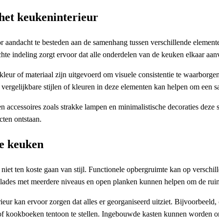
het keukeninterieur
r aandacht te besteden aan de samenhang tussen verschillende elemente
chte indeling zorgt ervoor dat alle onderdelen van de keuken elkaar a
leur of materiaal zijn uitgevoerd om visuele consistentie te waarborge
 vergelijkbare stijlen of kleuren in deze elementen kan helpen om een
en accessoires zoals strakke lampen en minimalistische decoraties deze s
cten ontstaan.
de keuken
 niet ten koste gaan van stijl. Functionele opbergruimte kan op verschi
des met meerdere niveaus en open planken kunnen helpen om de ruimte op
rieur kan ervoor zorgen dat alles er georganiseerd uitziet. Bijvoorbeel
 of kookboeken tentoon te stellen. Ingebouwde kasten kunnen worden 