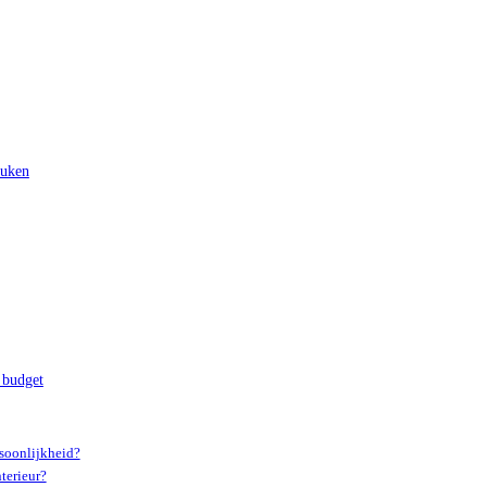
euken
n budget
rsoonlijkheid?
terieur?