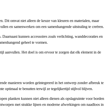
n. Dit omvat niet alleen de keuze van kleuren en materialen, maar
anvullen en samenwerken om een samenhangende uitstraling te creëren.
n. Daarnaast kunnen accessoires zoals verlichting, wanddecoraties en
 samenhangend geheel te vormen.
tijl aanvullen. Het doel is om ervoor te zorgen dat elk element in de
llende manieren worden geïntegreerd in het ontwerp zonder afbreuk te
timaal te benutten terwijl ze tegelijkertijd stijlvol blijven.
d, open planken kunnen niet alleen dienen als opslagruimte voor borden
ontworpen met strakke lijnen en moderne afwerkingen om naadloos in