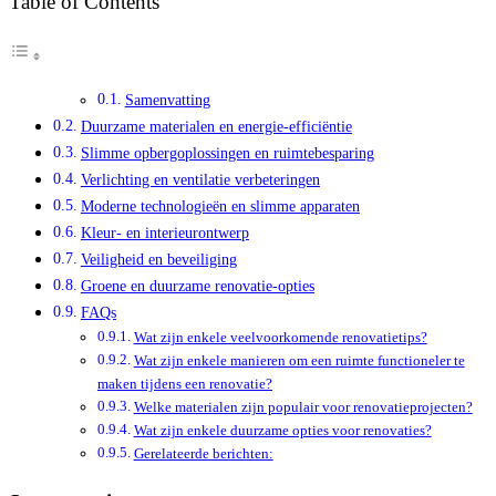
Table of Contents
Samenvatting
Duurzame materialen en energie-efficiëntie
Slimme opbergoplossingen en ruimtebesparing
Verlichting en ventilatie verbeteringen
Moderne technologieën en slimme apparaten
Kleur- en interieurontwerp
Veiligheid en beveiliging
Groene en duurzame renovatie-opties
FAQs
Wat zijn enkele veelvoorkomende renovatietips?
Wat zijn enkele manieren om een ruimte functioneler te
maken tijdens een renovatie?
Welke materialen zijn populair voor renovatieprojecten?
Wat zijn enkele duurzame opties voor renovaties?
Gerelateerde berichten: