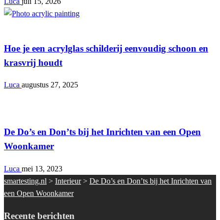
Luca
juli 15, 2026
Interieur
Hoe je een acrylglas schilderij eenvoudig schoon en
krasvrij houdt
Luca
augustus 27, 2025
Interieur
De Do’s en Don’ts bij het Inrichten van een Open
Woonkamer
Luca
mei 13, 2023
smartesting.nl
>
Interieur
>
De Do’s en Don’ts bij het Inrichten van
een Open Woonkamer
Recente berichten