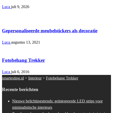
Luca
juli 9, 2026
Interieur
Gepersonaliseerde meubelstickers als decoratie
Luca
augustus 13, 2021
Interieur
Fotobehang Trekker
Luca
juli 6, 2016
smartesting.nl
>
Interieur
>
Fotobehang Trekker
Recente berichten
Nieuwe belichtingstrends: geïntegreerde LED strips voor
minimalistische interieurs