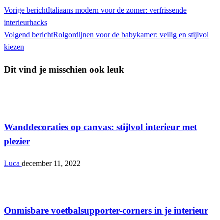
Vorige bericht
Italiaans modern voor de zomer: verfrissende
interieurhacks
Volgend bericht
Rolgordijnen voor de babykamer: veilig en stijlvol
kiezen
Dit vind je misschien ook leuk
Interieur
Wanddecoraties op canvas: stijlvol interieur met
plezier
Luca
december 11, 2022
Interieur
Onmisbare voetbalsupporter-corners in je interieur