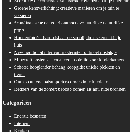
Zeer luxe: de comeback van barokke elementen in je interieur
Groene kerstverlichting: creatieve manieren om je tuin te
versieren
Scandinavische eenvoud ontmoet avontuurlijke natuurlijke
prints
Hondenfoto’s als onmisbaar persoonlijkheidselement in je
huis
New traditional interieur: moderniteit ontmoet nostalgie
Minecraft posters als creatieve inspiratie voor kinderkamers
Schotse hooglander behang koopgids: unieke plekken en
trends
Onmisbare voetbalsupporter-corners in je interieur
Redders van de zomer: baobab bomen als anti-hitte bronnen
Categorieën
Energie besparen
Interieur
Keuken