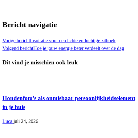
Toon alle berichten
Bericht navigatie
Vorige bericht
Inspiratie voor een lichte en luchtige zithoek
Volgend bericht
Hoe je jouw energie beter verdeelt over de dag
Dit vind je misschien ook leuk
Interieur
Hondenfoto’s als onmisbaar persoonlijkheidselement
in je huis
Luca
juli 24, 2026
Interieur