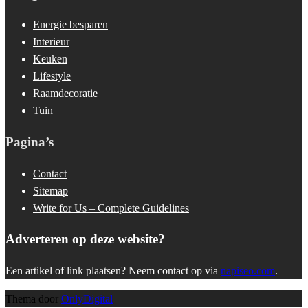
Energie besparen
Interieur
Keuken
Lifestyle
Raamdecoratie
Tuin
Pagina’s
Contact
Sitemap
Write for Us – Complete Guidelines
Adverteren op deze website?
Een artikel of link plaatsen? Neem contact op via
napiseo.com
.
Thema door
OnlyDigital