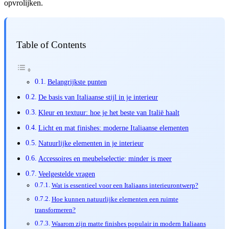
opvrolijken.
Table of Contents
Belangrijkste punten
De basis van Italiaanse stijl in je interieur
Kleur en textuur: hoe je het beste van Italië haalt
Licht en mat finishes: moderne Italiaanse elementen
Natuurlijke elementen in je interieur
Accessoires en meubelselectie: minder is meer
Veelgestelde vragen
Wat is essentieel voor een Italiaans interieurontwerp?
Hoe kunnen natuurlijke elementen een ruimte
transformeren?
Waarom zijn matte finishes populair in modern Italiaans