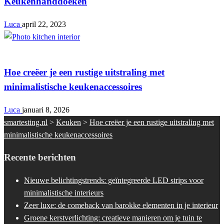
Keukenhanddoeken
Luca
april 22, 2023
Keuken
Hoe creëer je een rustige uitstraling met
minimalistische keukenaccessoires
Luca
januari 8, 2026
smartesting.nl
>
Keuken
>
Hoe creëer je een rustige uitstraling met
minimalistische keukenaccessoires
Recente berichten
Nieuwe belichtingstrends: geïntegreerde LED strips voor
minimalistische interieurs
Zeer luxe: de comeback van barokke elementen in je interieur
Groene kerstverlichting: creatieve manieren om je tuin te