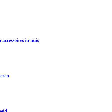
accessoires in huis
eëren
heid