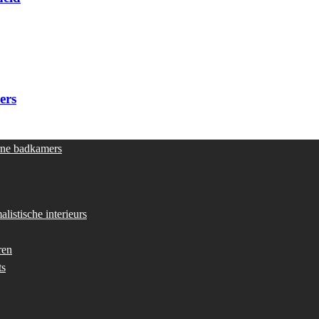
ers
rne badkamers
listische interieurs
ren
ts