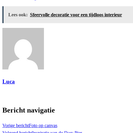
Lees ook:
Sfeervolle decoratie voor een tijdloos interieur
Luca
Toon alle berichten
Bericht navigatie
Vorige bericht
Foto op canvas
Volgend bericht
Inspiratie van de Dag: Pier