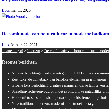
Luca
mei 11, 2026
Interieur
De combinatie van hout en kleur in moderne badkam
Luca
februari 22, 2025
smartesting.nl
>
Interieur
>
De combinatie van hout en kleur in mode
Recente berichten
Nieuwe belichtingstrends: geïntegreerde LED strips voor minima
Zeer luxe: de comeback van barokke elementen in je interieur
Groene kerstverlichting: creatieve manieren om je tuin te versie
Scandinavische eenvoud ontmoet avontuurlijke natuurlijke prin
Hondenfoto’s als onmisbaar persoonlijkheidselement in je huis
New traditional interieur: moderniteit ontmoet nostalgie