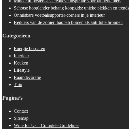
Minecraft posters als creatieve inspiratie voor kinderkamers
Schotse hooglander behang koopgids: unieke plekken en trend
Onmisbare voetbalsupporter-corners in je interieur
Redders van de zomer: baobab bomen als anti-hitte bronnen
Categorieën
Energie besparen
Interieur
Keuken
Lifestyle
Raamdecoratie
Tuin
Pagina’s
Contact
Sitemap
Write for Us – Complete Guidelines