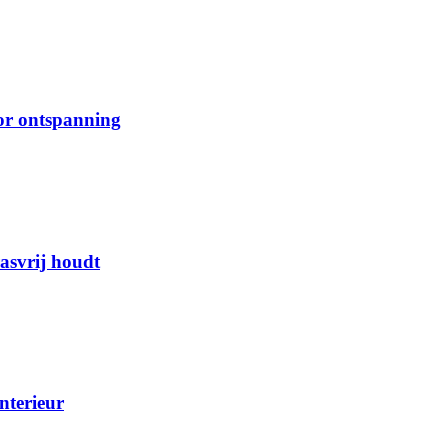
or ontspanning
rasvrij houdt
nterieur