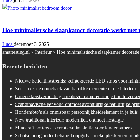
Luca
juli 31, 2026
Interieur
Hoe minimalistische slaapkamer decoratie werkt met n
Luca
december 3, 2025
smartesting.nl
>
Interieur
>
Hoe minimalistische slaapkamer decoratie 
Recente berichten
Nieuwe belichtingstrends: geïntegreerde LED strips voor minima
Zeer luxe: de comeback van barokke elementen in je interieur
Groene kerstverlichting: creatieve manieren om je tuin te versie
Scandinavische eenvoud ontmoet avontuurlijke natuurlijke prin
Hondenfoto’s als onmisbaar persoonlijkheidselement in je huis
New traditional interieur: moderniteit ontmoet nostalgie
Minecraft posters als creatieve inspiratie voor kinderkamers
Schotse hooglander behang koopgids: unieke plekken en trend