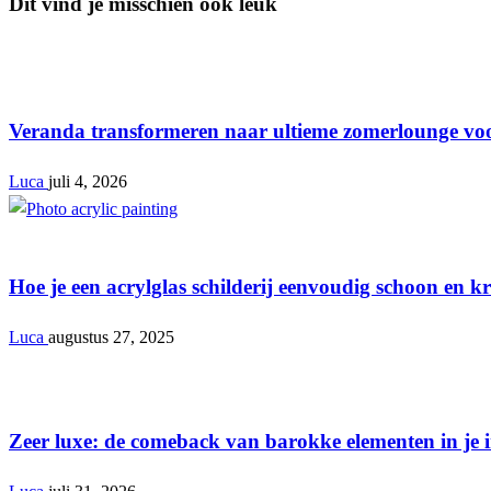
Dit vind je misschien ook leuk
Interieur
Veranda transformeren naar ultieme zomerlounge vo
Luca
juli 4, 2026
Interieur
Hoe je een acrylglas schilderij eenvoudig schoon en k
Luca
augustus 27, 2025
Interieur
Zeer luxe: de comeback van barokke elementen in je i