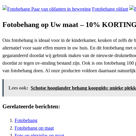
Fotobehang olifant
Fotobehang op Uw maat – 10% KORTING op
Ons fotobehang is ideaal voor in de kinderkamer, keuken of zelfs de b
alternatief voor saaie effen muren in uw huis. En dit fotobehang met of
gegarandeerd doordat wij gebruik maken van de nieuwste drukmethode
doordat ze tegen uv-straling bestand zijn. Ook is ons fotobehang 100 
van fotobehang doen. Al onze producten voldoen daarnaast natuurlijk 
Lees ook:
Schotse hooglander behang koopgids: unieke plekk
Gerelateerde berichten:
Fotobehang
Fotobehang op maat
Foto op plexiglas op maat