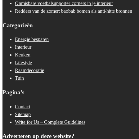
Onmisbare voetbalsupporter-corners in je interieur
Redders van de zomer: baobab bomen als anti-hitte bronnen
Categorieën
Energie besparen
Interieur
Keuken
Lifestyle
Raamdecoratie
Tuin
Pagina’s
Contact
Sitemap
Write for Us – Complete Guidelines
Adverteren op deze website?