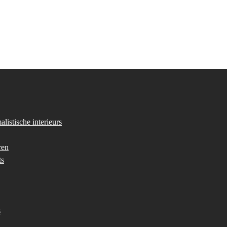
listische interieurs
ren
ts
s