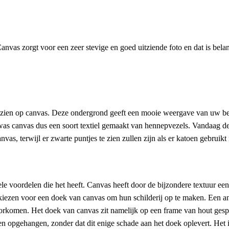
anvas zorgt voor een zeer stevige en goed uitziende foto en dat is be
 gezien op canvas. Deze ondergrond geeft een mooie weergave van uw bee
n was canvas dus een soort textiel gemaakt van hennepvezels. Vandaag 
vas, terwijl er zwarte puntjes te zien zullen zijn als er katoen gebruikt
le voordelen die het heeft. Canvas heeft door de bijzondere textuur e
s kiezen voor een doek van canvas om hun schilderij op te maken. Een and
 voorkomen. Het doek van canvas zit namelijk op een frame van hout gesp
 opgehangen, zonder dat dit enige schade aan het doek oplevert. Het i