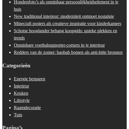
Hondenfoto’s als onmisbaar persoonlijkheidselement in je
huis
New traditional interieur: moderniteit ontmoet nostalgie
Minecraft posters als creatieve inspiratie voor kinderkamers
Schotse hooglander behang koopgids: unieke plekken en
trends
Onmisbare voetbalsupporter-corners in je interieur
Redders van de zomer: baobab bomen als anti-hitte bronnen
Categorieën
Energie besparen
Interieur
Keuken
Lifestyle
Raamdecoratie
Tuin
Pagina’s