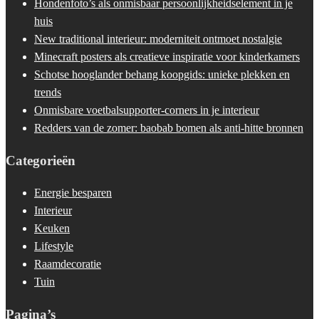
Hondenfoto’s als onmisbaar persoonlijkheidselement in je
huis
New traditional interieur: moderniteit ontmoet nostalgie
Minecraft posters als creatieve inspiratie voor kinderkamers
Schotse hooglander behang koopgids: unieke plekken en
trends
Onmisbare voetbalsupporter-corners in je interieur
Redders van de zomer: baobab bomen als anti-hitte bronnen
Categorieën
Energie besparen
Interieur
Keuken
Lifestyle
Raamdecoratie
Tuin
Pagina’s