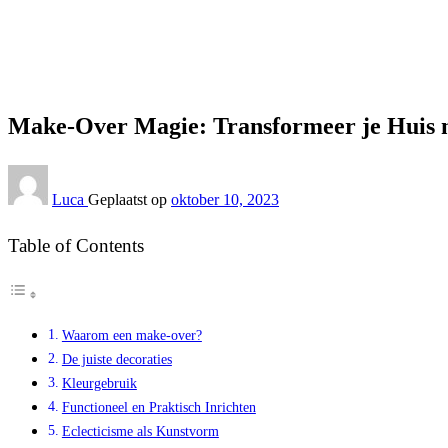
Interieur
Make-Over Magie: Transformeer je Huis met Simpele Deco
Interieur
Make-Over Magie: Transformeer je Huis m
Luca
Geplaatst op
oktober 10, 2023
Table of Contents
Waarom een make-over?
De juiste decoraties
Kleurgebruik
Functioneel en Praktisch Inrichten
Eclecticisme als Kunstvorm