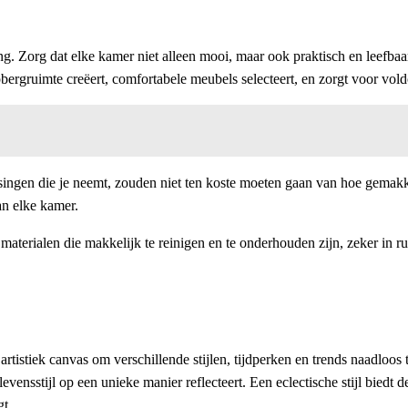
ang. Zorg dat elke kamer niet alleen mooi, maar ook praktisch en leefba
rgruimte creëert, comfortabele meubels selecteert, en zorgt voor voldo
issingen die je neemt, zouden niet ten koste moeten gaan van hoe gemakk
an elke kamer.
materialen die makkelijk te reinigen en te onderhouden zijn, zeker in r
n artistiek canvas om verschillende stijlen, tijdperken en trends naadlo
evensstijl op een unieke manier reflecteert. Een eclectische stijl biedt
gt.