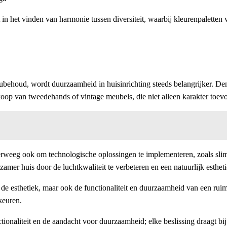
t in het vinden van harmonie tussen diversiteit, waarbij kleurenpaletten
houd, wordt duurzaamheid in huisinrichting steeds belangrijker. Denk
op van tweedehands of vintage meubels, die niet alleen karakter toevoe
erweeg ook om technologische oplossingen te implementeren, zoals slim
mer huis door de luchtkwaliteit te verbeteren en een natuurlijk estheti
e esthetiek, maar ook de functionaliteit en duurzaamheid van een ruimte 
keuren.
onaliteit en de aandacht voor duurzaamheid; elke beslissing draagt bij 