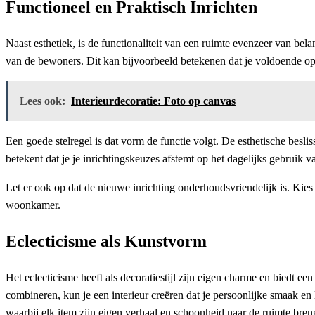
Functioneel en Praktisch Inrichten
Naast esthetiek, is de functionaliteit van een ruimte evenzeer van bel
van de bewoners. Dit kan bijvoorbeeld betekenen dat je voldoende opbe
Lees ook:
Interieurdecoratie: Foto op canvas
Een goede stelregel is dat vorm de functie volgt. De esthetische besl
betekent dat je je inrichtingskeuzes afstemt op het dagelijks gebruik v
Let er ook op dat de nieuwe inrichting onderhoudsvriendelijk is. Kies 
woonkamer.
Eclecticisme als Kunstvorm
Het eclecticisme heeft als decoratiestijl zijn eigen charme en biedt ee
combineren, kun je een interieur creëren dat je persoonlijke smaak en l
waarbij elk item zijn eigen verhaal en schoonheid naar de ruimte bren