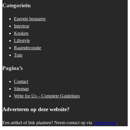
Categorieën
Energie besparen
Interieur
Keuken
Lifestyle
Raamdecoratie
Tuin
Pagina’s
Contact
Sitemap
Write for Us – Complete Guidelines
Adverteren op deze website?
Een artikel of link plaatsen? Neem contact op via
napiseo.com
.