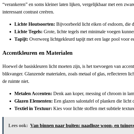
“verankeren” en soms kleiner laten lijken, vergelijkbaar met een zwar
interessant contrast creëren.
Lichte Houtsoorten:
Bijvoorbeeld licht eiken of esdoorn, die d
Lichte Tegels:
Grote, lichte tegels met minimale voegen kunnen
Tapijt:
Overweeg lichtgekleurd tapijt met een lage pool voor ee
Accentkleuren en Materialen
Hoewel de basiskleuren licht moeten zijn, is het toevoegen van acce
blikvanger. Glanzende materialen, zoals metaal of glas, reflecteren li
de ruimte niet.
Metalen Accenten:
Denk aan koper, messing of chroom in lampe
Glazen Elementen:
Een glazen salontafel of planken die licht 
Textiel in Textuur:
Kies voor lichte stoffen met subtiele textu
Lees ook:
Van binnen naar buiten: naadloze woon- en tuinov