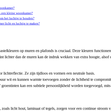
 woonkamer?
in een kleine woonkamer?
om het luchtig te houden?
er licht en luchtig te maken?
 pastelkleuren op muren en plafonds is cruciaal. Deze kleuren functioner
tint lichter dan de muren kan de indruk wekken van extra hoogte, alsof
r lichtreflectie. Ze zijn tijdloos en vormen een neutrale basis.
puur wit en kunnen warmte toevoegen zonder de lichtheid te compromit
groentinten kan een subtiele persoonlijkheid worden toegevoegd, mits de
n, zoals licht hout, laminaat of tegels, zorgen voor een continue stroo