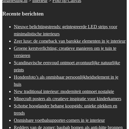
smartesting.nl
>
Interieur
>
Foto op Canvas
Recente berichten
Nieuwe belichtingstrends: geïntegreerde LED strips voor
minimalistische interieurs
Zeer luxe: de comeback van barokke elementen in je interieur
Groene kerstverlichting: creatieve manieren om je tuin te
versieren
Scandinavische eenvoud ontmoet avontuurlijke natuurlijke
prints
Hondenfoto’s als onmisbaar persoonlijkheidselement in je
huis
New traditional interieur: moderniteit ontmoet nostalgie
Minecraft posters als creatieve inspiratie voor kinderkamers
Schotse hooglander behang koopgids: unieke plekken en
trends
Onmisbare voetbalsupporter-corners in je interieur
Redders van de zomer: baobab bomen als anti-hitte bronnen