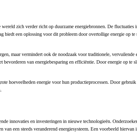
 wereld zich verder richt op duurzame energiebronnen. De fluctuaties
g biedt een oplossing voor dit probleem door overtollige energie op te 
aarborgen, maar vermindert ook de noodzaak voor traditionele, vervuilen
het bevorderen van energiebesparing en efficiëntie. Door energie op t
an grote hoeveelheden energie voor hun productieprocessen. Door gebrui
.
ende innovaties en investeringen in nieuwe technologieën. Onderzoeker
van een steeds veranderend energiesysteem. Een voorbeeld hiervan is de