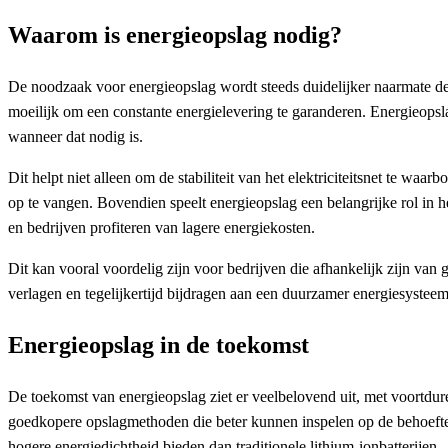
Waarom is energieopslag nodig?
De noodzaak voor energieopslag wordt steeds duidelijker naarmate de
moeilijk om een constante energielevering te garanderen. Energieopsla
wanneer dat nodig is.
Dit helpt niet alleen om de stabiliteit van het elektriciteitsnet te w
op te vangen. Bovendien speelt energieopslag een belangrijke rol in 
en bedrijven profiteren van lagere energiekosten.
Dit kan vooral voordelig zijn voor bedrijven die afhankelijk zijn v
verlagen en tegelijkertijd bijdragen aan een duurzamer energiesysteem
Energieopslag in de toekomst
De toekomst van energieopslag ziet er veelbelovend uit, met voortdur
goedkopere opslagmethoden die beter kunnen inspelen op de behoeften 
hogere energiedichtheid bieden dan traditionele lithium-ionbatterijen.