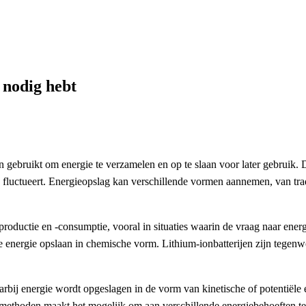
 nodig hebt
gebruikt om energie te verzamelen en op te slaan voor later gebruik. Di
fluctueert. Energieopslag kan verschillende vormen aannemen, van tradi
productie en -consumptie, vooral in situaties waarin de vraag naar ener
 energie opslaan in chemische vorm. Lithium-ionbatterijen zijn tegenwo
bij energie wordt opgeslagen in de vorm van kinetische of potentiële 
gmethoden maakt het mogelijk om aan verschillende energiebehoeften te