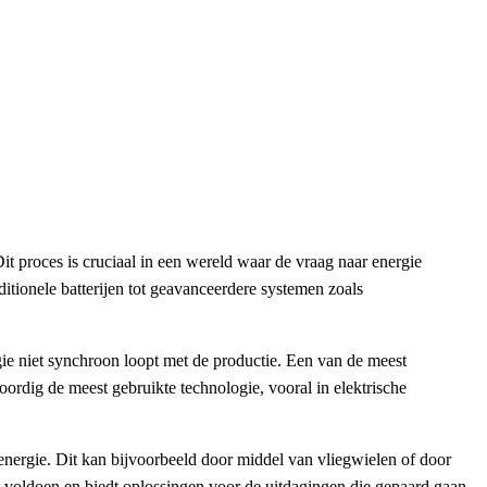
t proces is cruciaal in een wereld waar de vraag naar energie
tionele batterijen tot geavanceerdere systemen zoals
gie niet synchroon loopt met de productie. Een van de meest
ordig de meest gebruikte technologie, vooral in elektrische
energie. Dit kan bijvoorbeeld door middel van vliegwielen of door
 voldoen en biedt oplossingen voor de uitdagingen die gepaard gaan