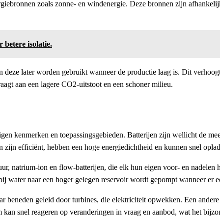
ergiebronnen zoals zonne- en windenergie. Deze bronnen zijn afhankelij
betere isolatie.
an deze later worden gebruikt wanneer de productie laag is. Dit verhoog
raagt aan een lagere CO2-uitstoot en een schoner milieu.
igen kenmerken en toepassingsgebieden. Batterijen zijn wellicht de mee
en zijn efficiënt, hebben een hoge energiedichtheid en kunnen snel opla
zuur, natrium-ion en flow-batterijen, die elk hun eigen voor- en nadele
ij water naar een hoger gelegen reservoir wordt gepompt wanneer er ee
aar beneden geleid door turbines, die elektriciteit opwekken. Een ander
m kan snel reageren op veranderingen in vraag en aanbod, wat het bijzo