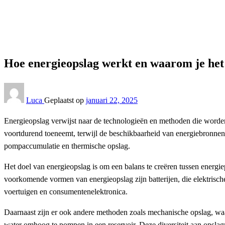
Energie besparen
Hoe energieopslag werkt en waarom je het nodig hebt
Energie besparen
Hoe energieopslag werkt en waarom je het
Luca
Geplaatst op
januari 22, 2025
Energieopslag verwijst naar de technologieën en methoden die worden 
voortdurend toeneemt, terwijl de beschikbaarheid van energiebronnen 
pompaccumulatie en thermische opslag.
Het doel van energieopslag is om een balans te creëren tussen energie
voorkomende vormen van energieopslag zijn batterijen, die elektrische
voertuigen en consumentenelektronica.
Daarnaast zijn er ook andere methoden zoals mechanische opslag, waar
water omhoog te pompen in een reservoir. Deze diversiteit aan opsla